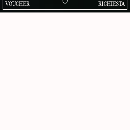
VOUCHER
RICHIESTA
Voglia di montagna,
voglia di avventura
Il Sassolungo con il suo profilo inconfondibile, le guglie
dentellate delle Odle, le pareti maestose del Sella. Le
Dolomiti che abbracciano The Oswald Grand Hotel, qui
a Selva di Val Gardena, non sono solo panorama. Sono
identità, emozione, esplorazione. Da sentire nelle gambe
e nel cuore. In estate, il vento tra i larici e la linea