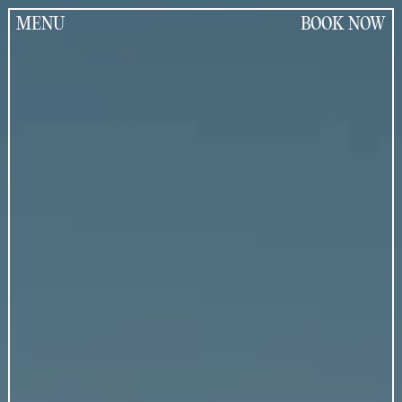
Jump
to
MENU
BOOK NOW
the
content