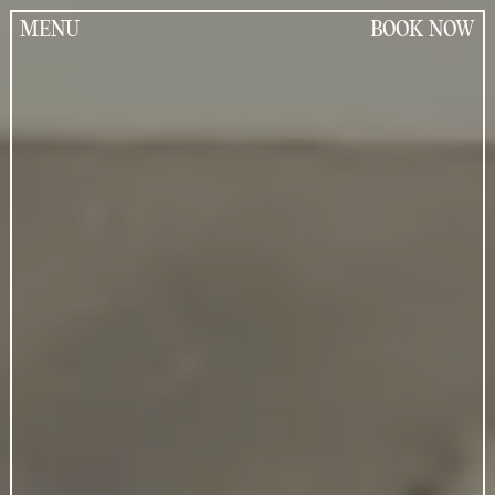
Jump
to
MENU
BOOK NOW
the
content