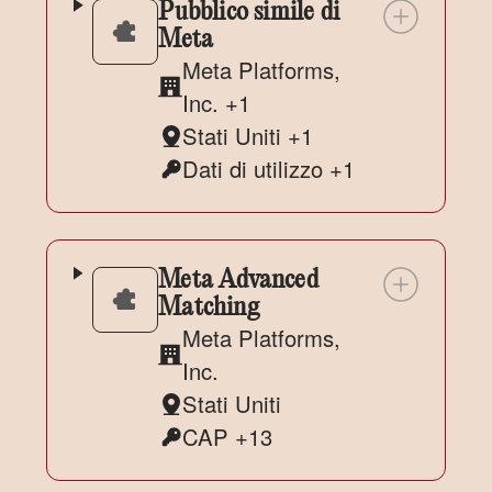
Pubblico simile di
Meta
Meta Platforms,
Azienda:
Inc. +1
Stati Uniti +1
Luogo
Dati di utilizzo +1
del
Dati
trattamento:
Personali
trattati:
Meta Advanced
Matching
Meta Platforms,
Azienda:
Inc.
Stati Uniti
Luogo
CAP +13
del
Dati
trattamento:
Personali