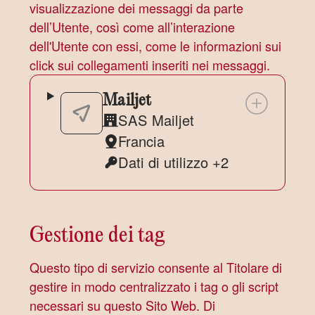
visualizzazione dei messaggi da parte
dell’Utente, così come all’interazione
dell'Utente con essi, come le informazioni sui
click sui collegamenti inseriti nei messaggi.
Mailjet
SAS Mailjet
Azienda:
Francia
Luogo
Dati di utilizzo +2
del
Dati
trattamento:
Personali
trattati:
Gestione dei tag
Questo tipo di servizio consente al Titolare di
gestire in modo centralizzato i tag o gli script
necessari su questo Sito Web. Di