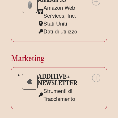
Amazon S3
Amazon Web
Azienda:
Services, Inc.
Stati Uniti
Luogo
Dati di utilizzo
del
Dati
trattamento:
Personali
trattati:
Marketing
ADDITIVE+
NEWSLETTER
Strumenti di
Dati
Tracciamento
Personali
trattati: