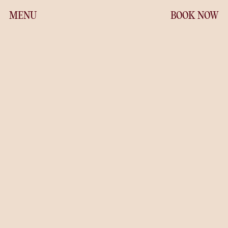
Jump
MENU
BOOK NOW
to
the
content