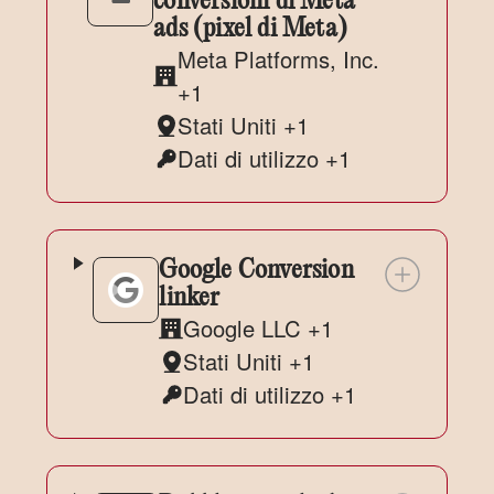
conversioni di Meta
ads (pixel di Meta)
Meta Platforms, Inc.
Azienda:
+1
Stati Uniti +1
Luogo
Dati di utilizzo +1
del
Dati
trattamento:
Personali
trattati:
Google Conversion
linker
Google LLC +1
Azienda:
Stati Uniti +1
Luogo
Dati di utilizzo +1
del
Dati
trattamento:
Personali
trattati: