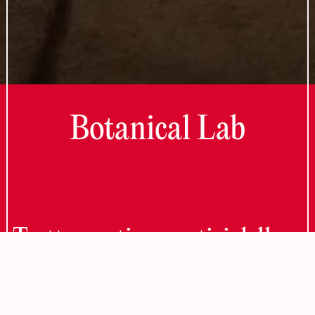
Botanical Lab
Trattamenti cosmetici della
stessa sostanza delle
montagne