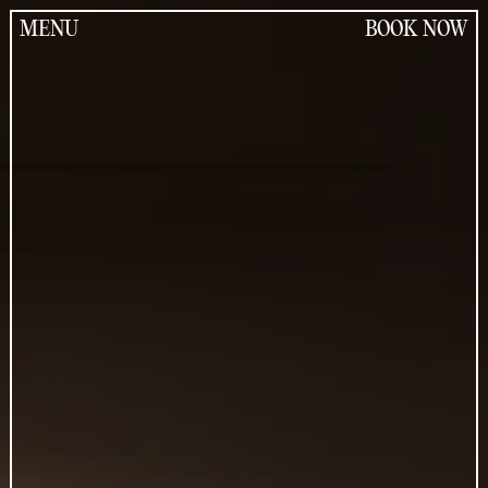
Jump
to
MENU
BOOK NOW
the
content