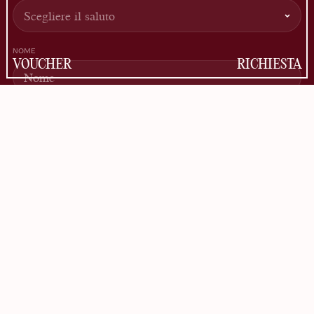
NOME
VOUCHER
RICHIESTA
COGNOME
INDIRIZZO EMAIL
Le informazioni sull'utilizzo dei dati sono disponibili nella
Informativa sulla privacy
.
ISCRIVERSI