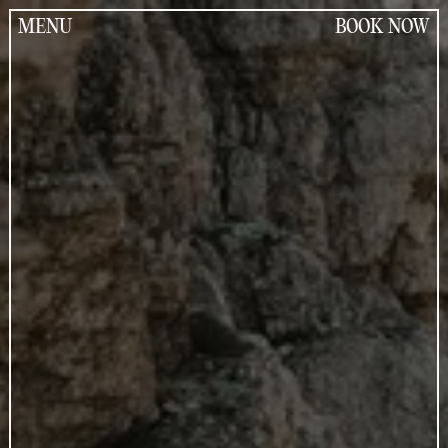
Jump
to
MENU
BOOK NOW
the
content