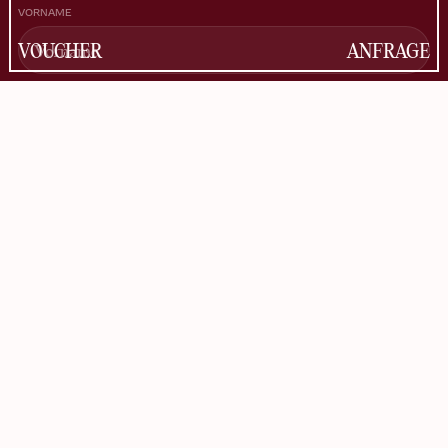
VORNAME
VOUCHER
ANFRAGE
NACHNAME
E-MAIL
Informationen zur Verwendung der Daten befinden sich in
der
Datenschutzerklärung
.
NEWSLETTER ABONNIEREN
FACEBOOK
INSTAGRAM
TIKTOK