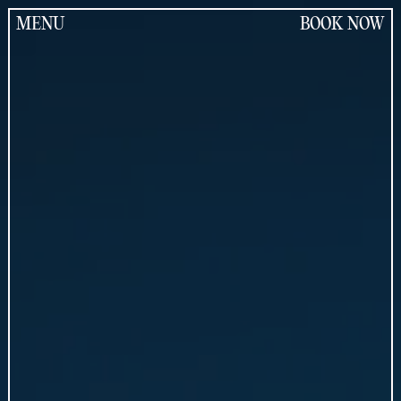
Jump
to
MENU
BOOK NOW
the
content