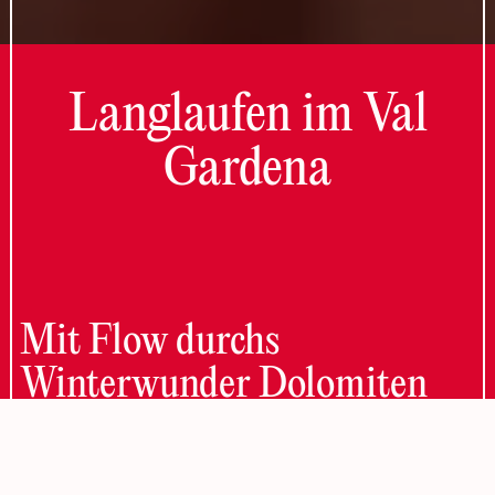
Langlaufen im Val
Gardena
Mit Flow durchs
Winterwunder Dolomiten
Neben den Loipen in Wolkenstein bietet das Grödnertal
zahlreiche weitere Langlaufloipen. In St. Christina, auf