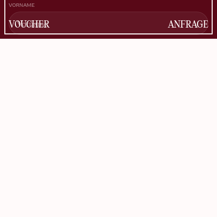
VORNAME
VOUCHER
ANFRAGE
NACHNAME
E-MAIL
Informationen zur Verwendung der Daten befinden sich in
der
Datenschutzerklärung
.
NEWSLETTER ABONNIEREN
FACEBOOK
INSTAGRAM
TIKTOK