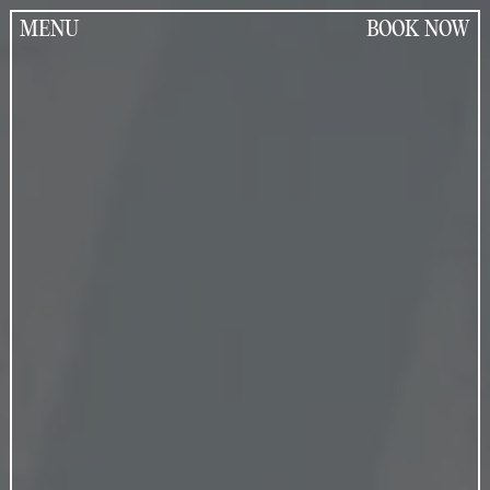
Jump
to
MENU
BOOK NOW
the
content